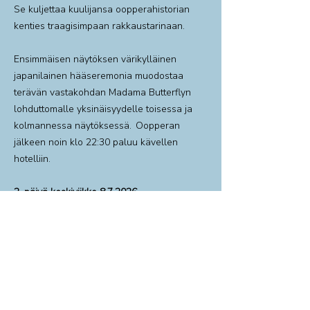
Se kuljettaa kuulijansa oopperahistorian
kenties traagisimpaan rakkaustarinaan.
Ensimmäisen näytöksen värikylläinen
japanilainen hääseremonia muodostaa
terävän vastakohdan Madama Butterflyn
lohduttomalle yksinäisyydelle toisessa ja
kolmannessa näytöksessä. Oopperan
jälkeen noin klo 22:30 paluu kävellen
hotelliin.
2. päivä keskiviikko 8.7.2026
Aamiainen hotellilla. Päivän voi aloittaa
omatoimisesti klo 10 Ravintola Waahdon
terassilla Satamapuistossa.
Halukkaiden kanssa teemme vierailun klo
10–11 Johanna Oraksen taidekartanoon
Punkaharjulle.