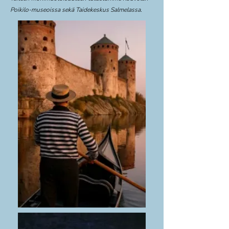
Poikilo-museoissa sekä Taidekeskus Salmelassa.