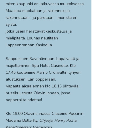
miten kaupunki on jatkuvassa muutoksessa.
Maastoa muokataan ja rakennuksia
rakennetaan – ja puretaan – monista eri
syistä,
jotka usein herättävät keskustelua ja
mielipiteitä. Lounas nautitaan
Lappeenrannan Kasinolla.
Saapuminen Savonlinnaan iltapäivällä ja
majoittuminen Spa Hotel Casinolle. Klo
17.45 kuulemme Aarno Cronvallin lyhyen
alustuksen illan oopperaan.
Vapaata aikaa ennen klo 18.15 lähtevää
bussikuljetusta Olavinlinnaan, jossa
oopperailta odottaa!
Klo 19:00 Olavinlinnassa Ciacomo Puccinin
Madama Butterfly,
Ohjaaja: Henry Akina,
Kapellimestari: Piergiorgio