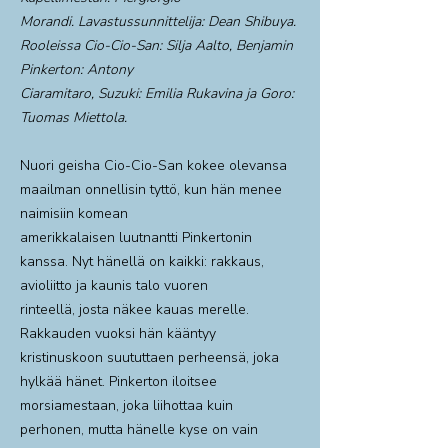
Morandi. Lavastussunnittelija: Dean Shibuya.
Rooleissa Cio-Cio-San: Silja Aalto, Benjamin
Pinkerton: Antony
Ciaramitaro, Suzuki: Emilia Rukavina ja Goro:
Tuomas Miettola.
Nuori geisha Cio-Cio-San kokee olevansa
maailman onnellisin tyttö, kun hän menee
naimisiin komean
amerikkalaisen luutnantti Pinkertonin
kanssa. Nyt hänellä on kaikki: rakkaus,
avioliitto ja kaunis talo vuoren
rinteellä, josta näkee kauas merelle.
Rakkauden vuoksi hän kääntyy
kristinuskoon suututtaen perheensä, joka
hylkää hänet. Pinkerton iloitsee
morsiamestaan, joka liihottaa kuin
perhonen, mutta hänelle kyse on vain