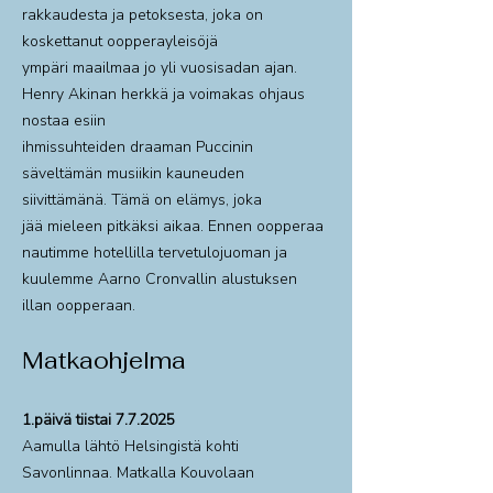
rakkaudesta ja petoksesta, joka on
koskettanut oopperayleisöjä
ympäri maailmaa jo yli vuosisadan ajan.
Henry Akinan herkkä ja voimakas ohjaus
nostaa esiin
ihmissuhteiden draaman Puccinin
säveltämän musiikin kauneuden
siivittämänä. Tämä on elämys, joka
jää mieleen pitkäksi aikaa. Ennen oopperaa
nautimme hotellilla tervetulojuoman ja
kuulemme Aarno Cronvallin alustuksen
illan oopperaan.
Matkaohjelma
1.päivä tiistai 7.7.2025
Aamulla lähtö Helsingistä kohti
Savonlinnaa. Matkalla Kouvolaan