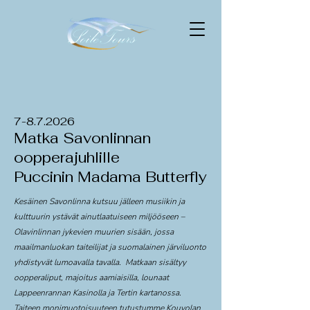
7-8.7.2026
Matka Savonlinnan
oopperajuhlille
Puccinin Madama Butterfly
Kesäinen Savonlinna kutsuu jälleen musiikin ja
kulttuurin ystävät ainutlaatuiseen miljööseen –
Olavinlinnan jykevien muurien sisään, jossa
maailmanluokan taiteilijat ja suomalainen järviluonto
yhdistyvät lumoavalla tavalla. Matkaan sisältyy
oopperaliput, majoitus aamiaisilla, lounaat
Lappeenrannan Kasinolla ja Tertin kartanossa.
Taiteen monimuotoisuuteen tutustumme Kouvolan