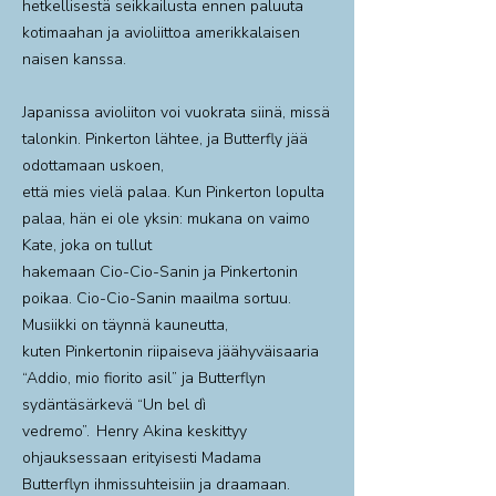
hetkellisestä seikkailusta ennen paluuta
kotimaahan ja avioliittoa amerikkalaisen
naisen kanssa.
Japanissa avioliiton voi vuokrata siinä, missä
talonkin. Pinkerton lähtee, ja Butterfly jää
odottamaan uskoen,
että mies vielä palaa. Kun Pinkerton lopulta
palaa, hän ei ole yksin: mukana on vaimo
Kate, joka on tullut
hakemaan Cio-Cio-Sanin ja Pinkertonin
poikaa. Cio-Cio-Sanin maailma sortuu.
Musiikki on täynnä kauneutta,
kuten Pinkertonin riipaiseva jäähyväisaaria
“Addio, mio fiorito asil” ja Butterflyn
sydäntäsärkevä “Un bel dì
vedremo”. Henry Akina keskittyy
ohjauksessaan erityisesti Madama
Butterflyn ihmissuhteisiin ja draamaan.