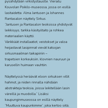
pysähdytään virkistystauolle. Vierailu
Kouvolan Poikilo-museossa, jossa on esillä
lasitaidetta: Alma Jantusen ja Johannes
Rantasalon näyttely Sirkus.
”Jantusen ja Rantasalon teoksissa yhdistyvät
leikkisyys, tarkka käsityötaito ja rohkea
materiaalien käyttö.
Värikkäät installaatiot, veistokset ja valoa
heijastavat lasipinnat vievät katsojan
sirkusmaailman taikapiiriin –
trapetsien korkeuksiin, klovnien nauruun ja
karusellin huimaan vauhtiin.
Näyttelyssä heräävät eloon sirkuksen villit
hahmot, ja niiden rinnalla nähdään
abstrakteja teoksia, joissa leikitellään lasin
väreillä ja muodoilla.” Lisäksi
kaupunginmuseossa on esillä näyttely
”Muuttuva kaupunkimme”, joka kertoo siitä,